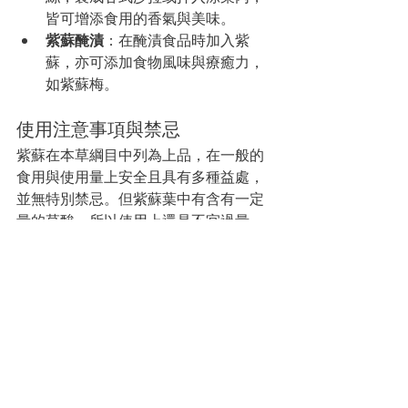
皆可增添食用的香氣與美味。
紫蘇
醃漬
：在醃漬食品時加入紫
蘇，亦可添加食物風味與療癒力，
如紫蘇梅。
使用注意事項與禁忌
紫蘇在本草綱目中列為上品，在一般的
食用與使用量上安全且具有多種益處，
並無特別禁忌。但紫蘇葉中有含有一定
量的草酸，所以使用上還是不宜過量。
此外，雖然有研究證實，紫蘇中含有特
有的物質可以抑制新型冠狀病毒的複製
與生長，故在疫情間被廣泛運用在降低
感染的風險，且價格水漲船高。但是要
注意的是，紫蘇並沒有殺死病毒的功
效。所以，在已經感染新冠病毒的情況
下，一定要遵從醫師的建議，不可盲目
使用，也不可以用來替代正式治療。