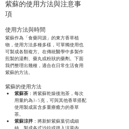
紫蘇的使用方法與注意事
項
使用方法與時間
紫蘇作為「食藥同源」的東方香草植
物，使用方法多種多樣，可單獨使用也
可製成各類複方。在傳統醫學中多製作
煎製的湯劑、藥丸或粉狀的藥劑。下面
我們整理出幾種，適合在
日常生活食用
紫蘇的方法。
紫蘇的使用方法
紫蘇茶
：將紫蘇乾燥後泡茶，每次
用量約為3-5克，可與其他香草搭配
使用製成富含多重療癒力的香草
茶。
紫蘇涼拌
：將新鮮紫蘇葉切成細
絲，製成各式沙拉或拌入涼菜內，