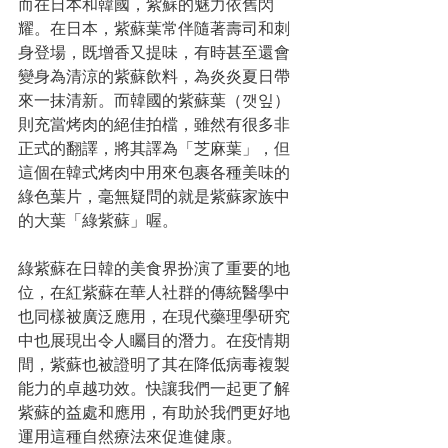
而在日本和韓國，紫蘇的魅力依舊閃
耀。在日本，紫蘇葉常伴隨著壽司和刺
身登場，既增香又提味，有時甚至還會
變身為清涼的紫蘇飲料，為炎炎夏日帶
來一抹清新。而韓國的紫蘇葉（깻잎）
則充當烤肉的絕佳拍檔，雖然有很多非
正式的翻譯，將其譯為「芝麻葉」，但
這個在韓式烤肉中用來包裹各種美味的
綠色葉片，毫無疑問的就是紫蘇家族中
的大葉「綠紫蘇」喔。
綠紫蘇在日韓的美食界扮演了重要的地
位，在紅紫蘇在華人社群的傳統醫學中
也同樣被廣泛應用，在現代藥理學研究
中也展現出令人矚目的潛力。在疫情期
間，紫蘇也被證明了其在降低病毒複製
能力的卓越功效。快讓我們一起更了解
紫蘇的益處和應用，有助於我們更好地
運用這種自然療法來促進健康。