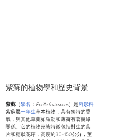
紫蘇的植物學和歷史背景
紫蘇
（
學名
：
Perilla frutescens
）是
唇形科
紫蘇屬
一年生
草本植物
，具有獨特的香
氣，與其他草藥如羅勒和薄荷有著親緣
關係。它的植物形態特徵包括對生的葉
片和穗狀花序，高
度約30~150公分，莖