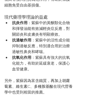
細胞免受自由基損傷。
現代藥理學理論的益處
抗炎作用
：紫蘇中的黃酮類化合物
和揮發油能有效減輕炎症反應，對
關節炎和皮膚炎有明顯療效。
抗過敏作用
：紫蘇中的活性成分能
抑制過敏反應，特別適合用於治療
過敏性鼻炎和哮喘。
抗氧化作用
：紫蘇具有強大的抗氧
化能力，有助於延緩衰老，保護心
血管健康。
另外，紫蘇因為富含鐵質，
再加上胡蘿
蔔素、維生素C、多種胺基酸
在現代營養
學中也受到相當的推薦。 